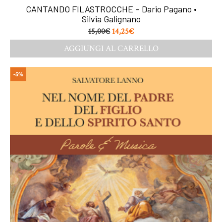
CANTANDO FILASTROCCHE – Dario Pagano •
Silvia Galignano
15,00
€
14,25
€
AGGIUNGI AL CARRELLO
-5%