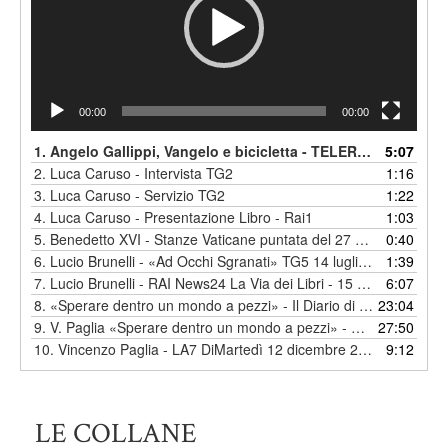
00:00
00:00
1.
Angelo Gallippi, Vangelo e bicicletta - TELEROMA 56
5:07
2.
Luca Caruso - Intervista TG2
1:16
3.
Luca Caruso - Servizio TG2
1:22
4.
Luca Caruso - Presentazione Libro - Rai1
1:03
5.
Benedetto XVI - Stanze Vaticane puntata del 27 giugno 2021
0:40
6.
Lucio Brunelli - «Ad Occhi Sgranati» TG5 14 luglio 2023
1:39
7.
Lucio Brunelli - RAI News24 La Via dei Libri - 15 novembre 2023
6:07
8.
«Sperare dentro un mondo a pezzi» - Il Diario di Papa Francesco Tv2000 12/01/2024
23:04
9.
V. Paglia «Sperare dentro un mondo a pezzi» - RAI3 Quante Storie dicembre 2023
27:50
10.
Vincenzo Paglia - LA7 DiMartedì 12 dicembre 2023
9:12
LE COLLANE