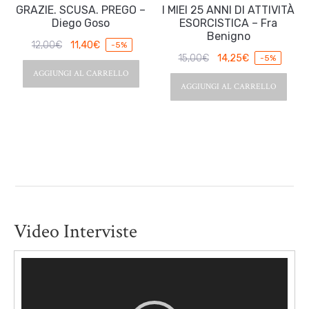
GRAZIE. SCUSA. PREGO –
I MIEI 25 ANNI DI ATTIVITÀ
Diego Goso
ESORCISTICA – Fra
Benigno
12,00
€
11,40
€
-5%
15,00
€
14,25
€
-5%
AGGIUNGI AL CARRELLO
AGGIUNGI AL CARRELLO
Video Interviste
Video
Player