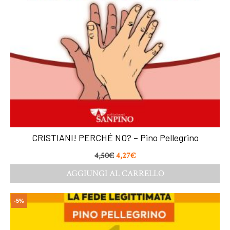
CRISTIANI! PERCHÉ NO? – Pino Pellegrino
4,50
€
4,27
€
AGGIUNGI AL CARRELLO
-5%