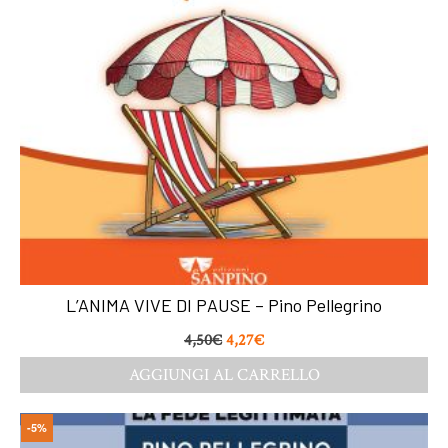
L’ANIMA VIVE DI PAUSE – Pino Pellegrino
4,50
€
4,27
€
AGGIUNGI AL CARRELLO
-5%