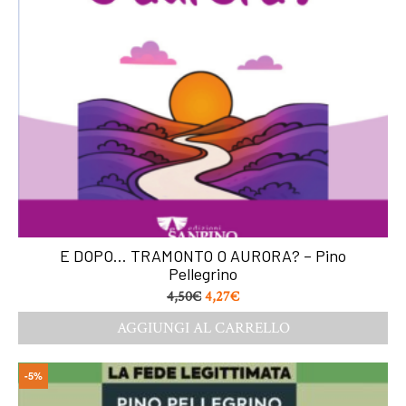
E DOPO… TRAMONTO O AURORA? – Pino
Pellegrino
4,50
€
4,27
€
AGGIUNGI AL CARRELLO
-5%