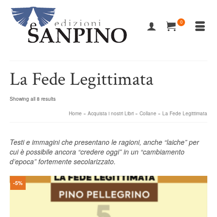
0
La Fede Legittimata
Showing all 8 results
Home
»
Acquista i nostri Libri
»
Collane
»
La Fede Legittimata
Testi e immagini che presentano le ragioni, anche “laiche” per
cui è possibile ancora “credere oggi” in un “cambiamento
d’epoca” fortemente secolarizzato.
-5%