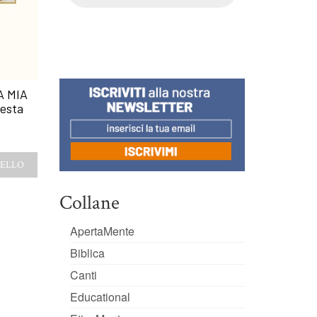
A MIA
Testa
RELLO
Collane
ApertaMente
Biblica
Canti
Educational