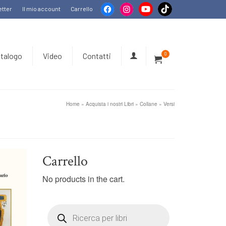
tter
Il mio account
Carrello
talogo
Video
Contatti
0
Home
»
Acquista i nostri Libri
»
Collane
»
Versi
Carrello
No products in the cart.
Products
search