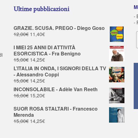
M
Ultime pubblicazioni
- 
-
GRAZIE. SCUSA. PREGO - Diego Goso
12,00
€
11,40
€
I MIEI 25 ANNI DI ATTIVITÀ
ESORCISTICA - Fra Benigno
di
15,00
€
14,25
€
L’ITALIA IN ONDA, I SIGNORI DELLA TV
- Alessandro Coppi
15,00
€
14,25
€
INCONSOLABILE - Adèle Van Reeth
16,00
€
15,20
€
SUOR ROSA STALTARI - Francesco
Merenda
15,00
€
14,25
€