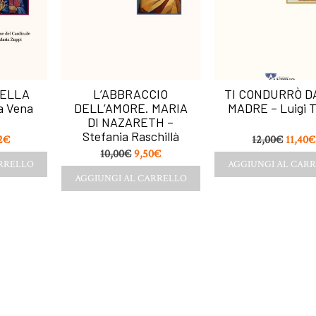
DELLA
L’ABBRACCIO
TI CONDURRÒ D
a Vena
DELL’AMORE. MARIA
MADRE – Luigi 
DI NAZARETH –
Stefania Raschillà
2
€
12,00
€
11,40
€
10,00
€
9,50
€
ARRELLO
AGGIUNGI AL CAR
AGGIUNGI AL CARRELLO