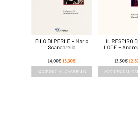
FILO DI PERLE – Mario
IL RESPIRO 
Scancarello
LODE – Andre
14,00
€
13,30
€
13,50
€
12,8
AGGIUNGI AL CARRELLO
AGGIUNGI AL C