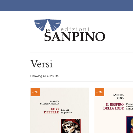
Versi
Showing all 4 results
-5%
-5%