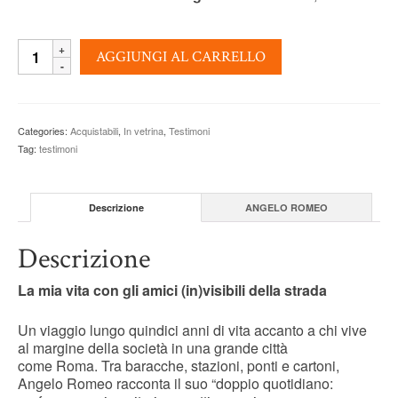
BEATI
AGGIUNGI AL CARRELLO
I
POVERI!
-
Angelo
Categories:
Acquistabili
,
In vetrina
,
Testimoni
Romeo
Tag:
testimoni
quantity
Descrizione
ANGELO ROMEO
Descrizione
La mia vita con gli amici (in)visibili della strada
Un viaggio lungo quindici anni di vita accanto a chi vive
al margine della società in una grande città
come Roma. Tra baracche, stazioni, ponti e cartoni,
Angelo Romeo racconta il suo “doppio quotidiano: