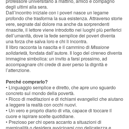
professore universitario a mattino, amico e compagno
degli ultimi alla sera.
Dall’incontro iniziale con i poveri nasce un legame
profondo che trasforma la sua esistenza. Attraverso storie
vere, segnate dal dolore ma anche da sorprendenti
rinascite, il lettore viene introdotto nei luoghi più periferici
dell’umanità, dove la fede semplice dei poveri diventa
una forza che salva loro e chi li incontra.
Il libro racconta la nascita e il cammino di
Missione
solidarietà
, fondata dall’autore. Il logo del cireneo diventa
immagine simbolica: un invito a farsi prossimo, ad
accompagnare chi crede di aver perso la dignità e
l’attenzione.
Perché comprarlo?
• Linguaggio semplice e diretto, che apre uno sguardo
concreto sul mondo della povertà.
• Ricco di meditazioni e di richiami evangelici che aiutano
a leggere la realtà con occhi nuovi.
• Un vero e proprio diario di vita, capace di toccare il
cuore e ispirare scelte quotidiane.
• Prezioso per chi opera accanto a situazioni di
marginalità o desidera avvicinarsi con delicatezza e