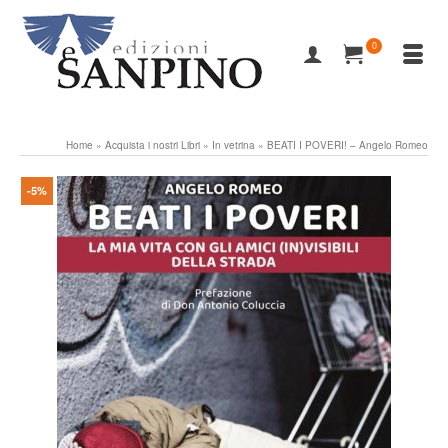
0
Home
»
Acquista i nostri Libri
»
In vetrina
»
BEATI I POVERI! – Angelo Romeo
-5%