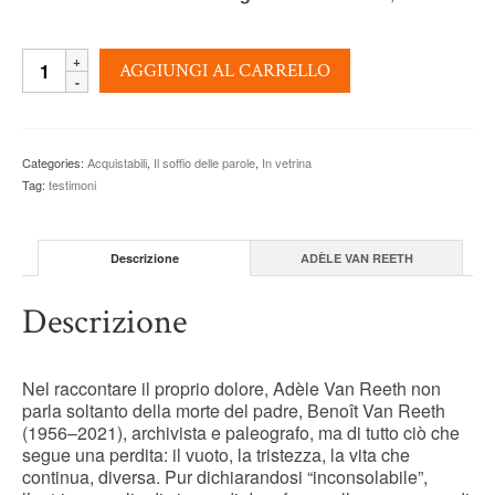
INCONSOLABILE
AGGIUNGI AL CARRELLO
-
Adèle
Van
Reeth
Categories:
Acquistabili
,
Il soffio delle parole
,
In vetrina
quantity
Tag:
testimoni
Descrizione
ADÈLE VAN REETH
Descrizione
Nel raccontare il proprio dolore, Adèle Van Reeth non
parla soltanto della morte del padre, Benoît Van Reeth
(1956–2021), archivista e paleografo, ma di tutto ciò che
segue una perdita: il vuoto, la tristezza, la vita che
continua, diversa. Pur dichiarandosi “inconsolabile”,