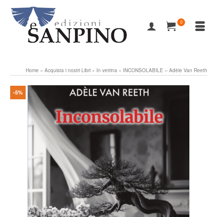
0
Home
»
Acquista i nostri Libri
»
In vetrina
»
INCONSOLABILE – Adèle Van Reeth
-5%