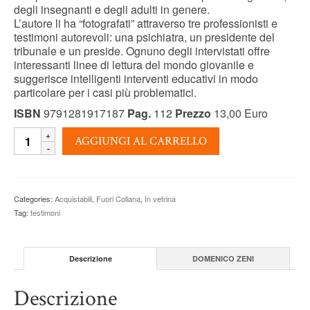
degli insegnanti e degli adulti in genere.
L’autore li ha “fotografati” attraverso tre professionisti e
testimoni autorevoli: una psichiatra, un presidente del
tribunale e un preside. Ognuno degli intervistati offre
interessanti linee di lettura del mondo giovanile e
suggerisce intelligenti interventi educativi in modo
particolare per i casi più problematici.
ISBN
9791281917187
Pag.
112
Prezzo
13,00 Euro
GIOVANI
AGGIUNGI AL CARRELLO
SMARRITI
-
Domenico
Zeni
Categories:
Acquistabili
,
Fuori Collana
,
In vetrina
quantity
Tag:
testimoni
Descrizione
DOMENICO ZENI
Descrizione