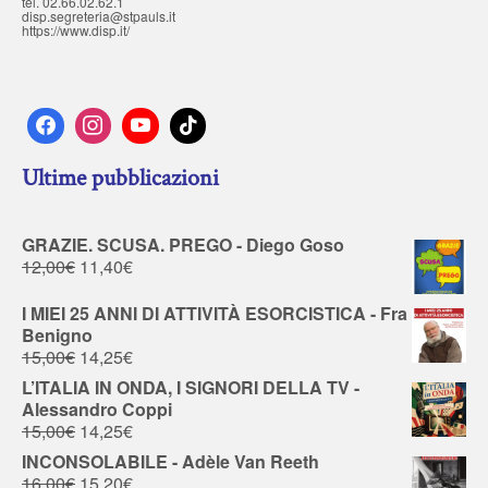
tel. 02.66.02.62.1
disp.segreteria@stpauls.it
https://www.disp.it/
Ultime pubblicazioni
GRAZIE. SCUSA. PREGO - Diego Goso
12,00
€
11,40
€
I MIEI 25 ANNI DI ATTIVITÀ ESORCISTICA - Fra
Benigno
15,00
€
14,25
€
L’ITALIA IN ONDA, I SIGNORI DELLA TV -
Alessandro Coppi
15,00
€
14,25
€
INCONSOLABILE - Adèle Van Reeth
16,00
€
15,20
€