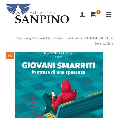
0
Home
»
Acquista i nostri Libri
»
Collane
»
Fuori Collana
»
GIOVANI SMARRITI –
Domenico Zeni
-5%