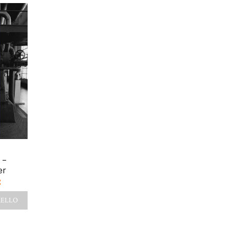
-5%
-5%
LA VITA SCRIVE A
IL DIO MORTO COS
 –
MATITA – Christian
GIOVANE – Frédé
er
Bobin
Boyer
€
14,50
€
13,77
€
13,00
€
12,35
€
RELLO
AGGIUNGI AL CARRELLO
AGGIUNGI AL CARRE