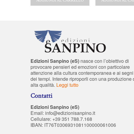
AGGIUNGI AL CARRELLO
AGGIUNGI AL C
CARRELLO
Edizioni Sanpino (eS)
nasce con l’obiettivo di
provocare pensieri ed emozioni con particolare
attenzione alla cultura contemporanea e ai segni
dei tempi. Intende riproporli con una produzione 
alta qualità.
Leggi tutto
Contatti
Edizioni Sanpino (eS)
Email:
info@edizionisanpino.it
Cellulare: +39 351 788.7.168
IBAN: IT76T0306931081100000061006