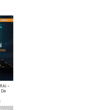
-5%
-5%
RAI –
PAPA FRANCESCO UN
DIAMO CERVEL
 De
RITRATTO
ALLE GAMBE –
SPIRITUALE – Giuliano
Antonio Mazzi
Vigini
€
9,90
€
9,40
€
13,00
€
12,35
€