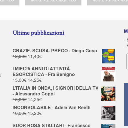
ARRELLO
AGGIUNGI AL CARRELLO
AGGIUNGI AL CAR
M
Ultime pubblicazioni
- 
-
GRAZIE. SCUSA. PREGO - Diego Goso
12,00
€
11,40
€
I MIEI 25 ANNI DI ATTIVITÀ
ESORCISTICA - Fra Benigno
di
15,00
€
14,25
€
L’ITALIA IN ONDA, I SIGNORI DELLA TV
- Alessandro Coppi
15,00
€
14,25
€
INCONSOLABILE - Adèle Van Reeth
16,00
€
15,20
€
SUOR ROSA STALTARI - Francesco