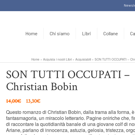
Newsle
Home
Chi siamo
Libri
Collane
Ca
Home
»
Acquista i nostri Libri
»
Acquistabili
»
SON TUTTI OCCUPATI – Chri
SON TUTTI OCCUPATI –
Christian Bobin
14,00
€
13,30
€
Questo romanzo di Christian Bobin, dalla trama alla forma, e
fantasmagoria, un miracolo letterario. Pagine oniriche che, 
di raccontare la quotidianità banale di una giovane colf di n
Ariane, parlano di innocenza, astuzia, gelosia, tristezza, orgo