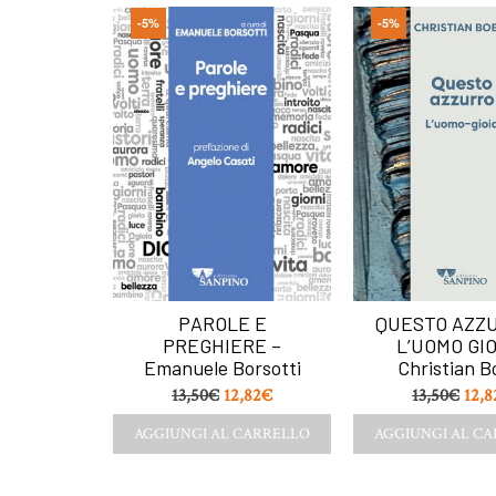
-5%
-5%
RRANTE –
PAROLE E
QUESTO AZZU
 Kerwich
PREGHIERE –
L’UOMO GIO
Emanuele Borsotti
Christian B
,82
€
13,50
€
12,82
€
13,50
€
12,8
CARRELLO
AGGIUNGI AL CARRELLO
AGGIUNGI AL C