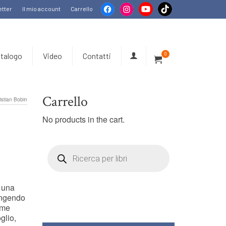
tter
Il mio account
Carrello
talogo
Video
Contatti
0
Carrello
stian Bobin
No products in the cart.
Products
search
̀ una
fingendo
ome
glio,