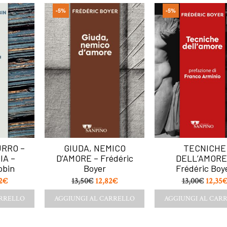
-5%
-5%
RRO –
GIUDA, NEMICO
TECNICHE
IA –
D’AMORE – Frédéric
DELL’AMORE
obin
Boyer
Frédéric Boy
2
€
13,50
€
12,82
€
13,00
€
12,35
ARRELLO
AGGIUNGI AL CARRELLO
AGGIUNGI AL CAR