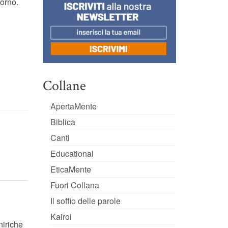
orno.
Collane
ApertaMente
Biblica
Canti
Educational
EticaMente
Fuori Collana
Il soffio delle parole
Kairoi
niriche