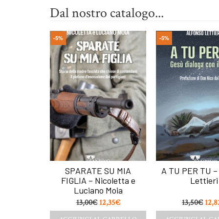
Dal nostro catalogo...
-5%
-5%
SEPE
SPARATE SU MIA
A TU PER TU – 
onio
FIGLIA – Nicoletta e
Lettieri
à – Pino
Luciano Moia
ino
13,00
€
12,35
€
13,50
€
12,8
,40
€