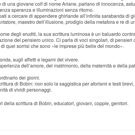
le di una giovane colf di nome Ariane, parlano di innocenza, astu
senza speranza e illuminazioni senza ritorno.
pati a cercare di appendere ghirlande all’infinita sarabanda di gi
ntatore, maestro dell’illusione, prodigio della metafora e re di u
me degli eruditi, la sua scrittura luminosa è un baluardo contro 
razione del pensiero unico. Ci parla di voci singolari, di pensieri
, di quei sorrisi che sono «le imprese più belle del mondo».
onda, sugli affetti e legami del vivere.
perienza dell’amore, del matrimonio, della maternità e della pate
ordinario dei giorni.
rittura di Bobin: non solo la saggistica per aforismi e testi brevi
ità di vividi personaggi.
i della scrittura di Bobin, educatori, giovani, coppie, genitori.