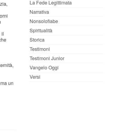
La Fede Legittimata
zia,
Narrativa
orni
Nonsolofiabe
n
Spiritualità
il
 che
Storica
Testimoni
Testimoni Junior
rnità,
Vangelo Oggi
Versi
, ma un