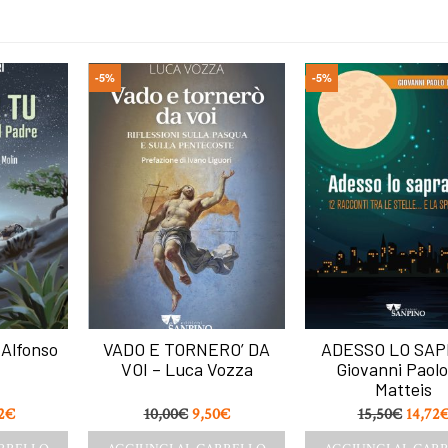
-5%
-5%
Alfonso
VADO E TORNERO’ DA
ADESSO LO SAP
VOI – Luca Vozza
Giovanni Paolo
Matteis
2
€
10,00
€
9,50
€
15,50
€
14,72