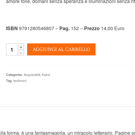
amore folle, domani senza speranza e illuminazioni senza rit
ISBN
9791280546807 –
Pag.
152 –
Prezzo
14,00 Euro
SON
AGGIUNGI AL CARRELLO
TUTTI
OCCUPATI
-
Christian
Categories:
Acquistabili
,
Kairoi
Bobin
Tag:
testimoni
quantity
la forma, è una fantasmagoria, un miracolo letterario. Pagine o