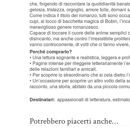
che, fingendo di raccontare la quotidianità bana
gelosia, tristezza, orgoglio, amore folle, domani 
Come indica il titolo del romanzo, tutti sono occu
cupi, al tocco di bacchetta magica di Bobin, l’inca
meraviglioso genere romanzesco.
Capace di toccare il cuore delle anime semplici co
disincanto, ma anche contro l’irresistibile prolife
vanno controcorrente, di volti che ci fanno vivere
Perché comprarlo?
• Una lettura sognante e realistica, leggera e prof
• Pagine intense per rileggere letterariamente l’es
delle relazioni familiari e amicali.
• Per scoprire lo straordinario che si cela dietro l’
• Un’occasione per scoprire un altro volto della sc
racconto, una storia, abitato da una piccola comun
Destinatari:
appassionati di letteratura, estimator
Potrebbero piacerti anche…