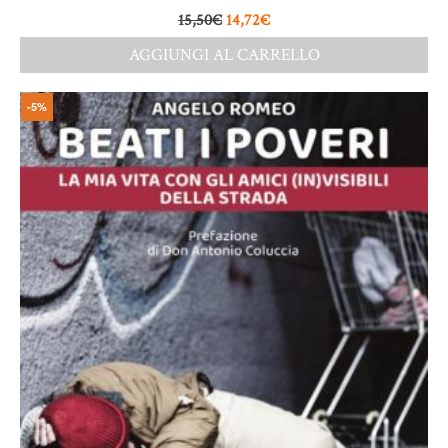
15,50
€
14,72
€
AGGIUNGI AL CARRELLO
-5%