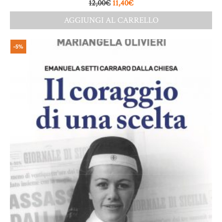
12,00
€
11,40
€
AGGIUNGI AL CARRELLO
-5%