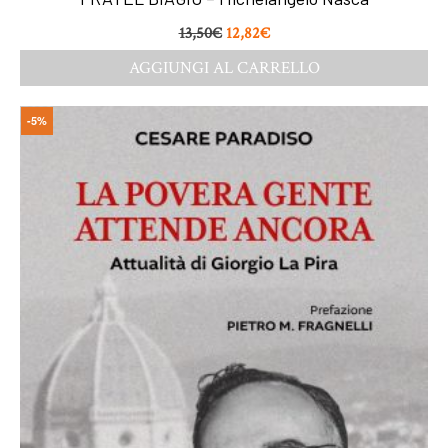
13,50
€
12,82
€
AGGIUNGI AL CARRELLO
-5%