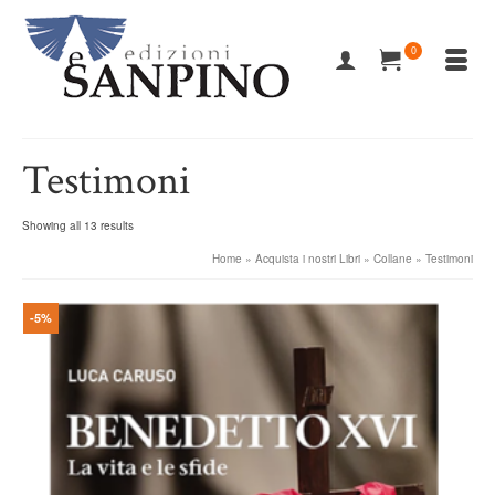
0
Testimoni
Showing all 13 results
Home
»
Acquista i nostri Libri
»
Collane
»
Testimoni
-5%