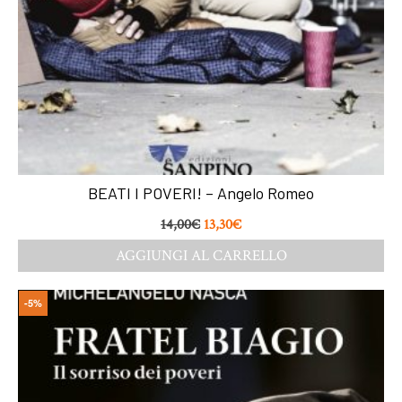
BEATI I POVERI! – Angelo Romeo
14,00
€
13,30
€
AGGIUNGI AL CARRELLO
-5%