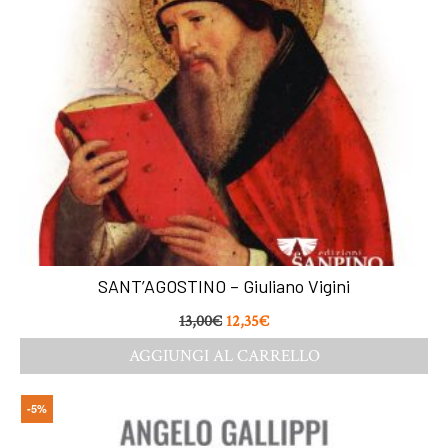
SANT’AGOSTINO – Giuliano Vigini
13,00
€
12,35
€
AGGIUNGI AL CARRELLO
-5%