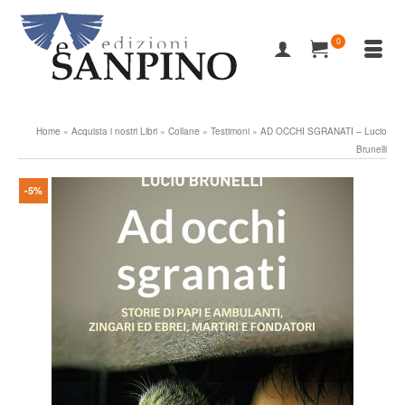
0
Home
»
Acquista i nostri Libri
»
Collane
»
Testimoni
»
AD OCCHI SGRANATI – Lucio
Brunelli
-5%