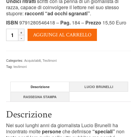
Undici ritratti
scritti con la penna di un giornalista di
razza, capace di coinvolgere il lettore nel suo stesso
stupore:
racconti “ad occhi sgranati”
.
ISBN
9791280546418 –
Pag.
184 –
Prezzo
15,50 Euro
AD
AGGIUNGI AL CARRELLO
OCCHI
SGRANATI
-
Lucio
Categories:
Acquistabili
,
Testimoni
Brunelli
Tag:
testimoni
quantity
Descrizione
LUCIO BRUNELLI
RASSEGNA STAMPA
Descrizione
Nei suoi lunghi anni da giornalista Lucio Brunelli ha
incontrato molte
persone
che definisce
“speciali”
non