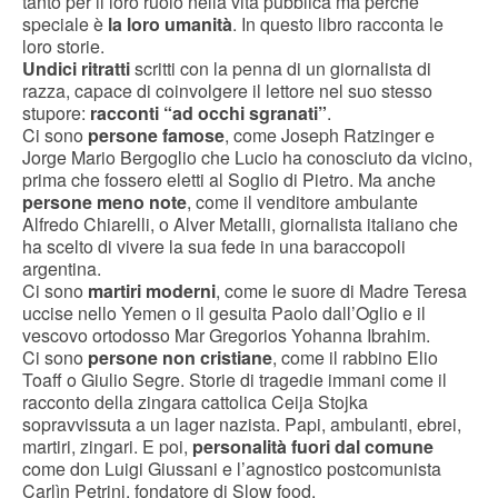
tanto per il loro ruolo nella vita pubblica ma perché
speciale è
la loro umanità
. In questo libro racconta le
loro storie.
Undici ritratti
scritti con la penna di un giornalista di
razza, capace di coinvolgere il lettore nel suo stesso
stupore:
racconti “ad occhi sgranati”
.
Ci sono
persone famose
, come Joseph Ratzinger e
Jorge Mario Bergoglio che Lucio ha conosciuto da vicino,
prima che fossero eletti al Soglio di Pietro. Ma anche
persone meno note
, come il venditore ambulante
Alfredo Chiarelli, o Alver Metalli, giornalista italiano che
ha scelto di vivere la sua fede in una baraccopoli
argentina.
Ci sono
martiri moderni
, come le suore di Madre Teresa
uccise nello Yemen o il gesuita Paolo dall’Oglio e il
vescovo ortodosso Mar Gregorios Yohanna Ibrahim.
Ci sono
persone non cristiane
, come il rabbino Elio
Toaff o Giulio Segre. Storie di tragedie immani come il
racconto della zingara cattolica Ceija Stojka
sopravvissuta a un lager nazista. Papi, ambulanti, ebrei,
martiri, zingari. E poi,
personalità fuori dal comune
come don Luigi Giussani e l’agnostico postcomunista
Carlìn Petrini, fondatore di Slow food.