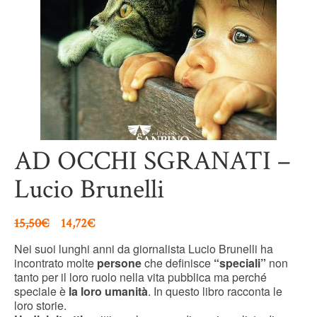
AD OCCHI SGRANATI –
Lucio Brunelli
15,50
€
14,72
€
Nei suoi lunghi anni da giornalista Lucio Brunelli ha
incontrato molte
persone
che definisce
“speciali”
non
tanto per il loro ruolo nella vita pubblica ma perché
speciale è
la loro umanità
. In questo libro racconta le
loro storie.