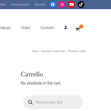
tter
Il mio account
Carrello
talogo
Video
Contatti
0
Home
»
Acquista i nostri Libri
»
Prossime uscite
Carrello
No products in the cart.
Products
search