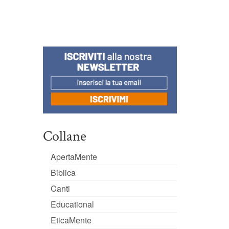
Collane
ApertaMente
Biblica
Canti
Educational
EticaMente