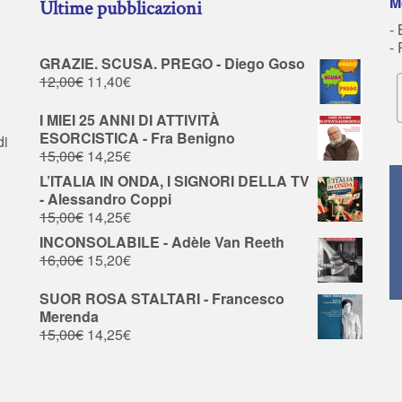
M
Ultime pubblicazioni
- 
-
GRAZIE. SCUSA. PREGO - Diego Goso
12,00
€
11,40
€
I MIEI 25 ANNI DI ATTIVITÀ
ESORCISTICA - Fra Benigno
di
15,00
€
14,25
€
L’ITALIA IN ONDA, I SIGNORI DELLA TV
- Alessandro Coppi
15,00
€
14,25
€
INCONSOLABILE - Adèle Van Reeth
16,00
€
15,20
€
SUOR ROSA STALTARI - Francesco
Merenda
15,00
€
14,25
€