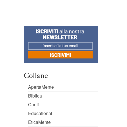
Collane
ApertaMente
Biblica
Canti
Educational
EticaMente