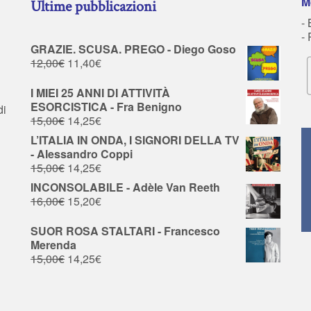
M
Ultime pubblicazioni
- 
-
GRAZIE. SCUSA. PREGO - Diego Goso
12,00
€
11,40
€
I MIEI 25 ANNI DI ATTIVITÀ
ESORCISTICA - Fra Benigno
di
15,00
€
14,25
€
L’ITALIA IN ONDA, I SIGNORI DELLA TV
- Alessandro Coppi
15,00
€
14,25
€
INCONSOLABILE - Adèle Van Reeth
16,00
€
15,20
€
SUOR ROSA STALTARI - Francesco
Merenda
15,00
€
14,25
€