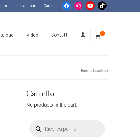
tter
Il mio account
Carrello
talogo
Video
Contatti
0
Home
»
Newsletter
Carrello
No products in the cart.
Products
search