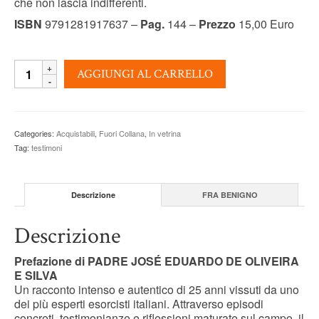
che non lascia indifferenti.
ISBN
9791281917637 –
Pag.
144 –
Prezzo
15,00 Euro
I
AGGIUNGI AL CARRELLO
MIEI
25
ANNI
DI
Categories:
Acquistabili
,
Fuori Collana
,
In vetrina
ATTIVITÀ
Tag:
testimoni
ESORCISTICA
-
Fra
Benigno
Descrizione
FRA BENIGNO
quantity
Descrizione
Prefazione di PADRE JOSÉ EDUARDO DE OLIVEIRA
E SILVA
Un racconto intenso e autentico di 25 anni vissuti da uno
dei più esperti esorcisti italiani. Attraverso episodi
concreti, testimonianze e riflessioni maturate sul campo, il