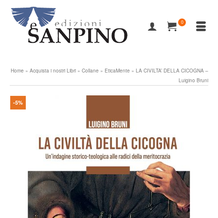
0
Home
»
Acquista i nostri Libri
»
Collane
»
EticaMente
»
LA CIVILTA’ DELLA CICOGNA –
Luigino Bruni
-5%