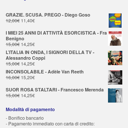
GRAZIE. SCUSA. PREGO - Diego Goso
12,00
€
11,40
€
I MIEI 25 ANNI DI ATTIVITÀ ESORCISTICA - Fra
Benigno
15,00
€
14,25
€
L’ITALIA IN ONDA, I SIGNORI DELLA TV -
Alessandro Coppi
15,00
€
14,25
€
INCONSOLABILE - Adèle Van Reeth
16,00
€
15,20
€
SUOR ROSA STALTARI - Francesco Merenda
15,00
€
14,25
€
Modalità di pagamento
- Bonifico bancario
- Pagamento immediato con carta di credito: