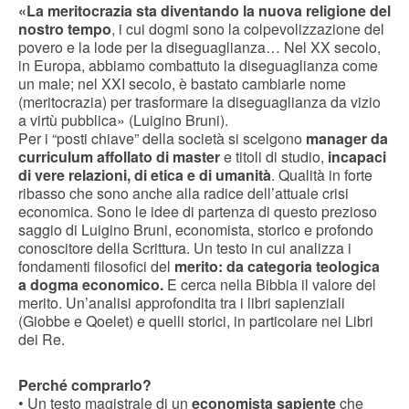
«La meritocrazia sta diventando la nuova religione del
nostro tempo
, i cui dogmi sono la colpevolizzazione del
povero e la lode per la diseguaglianza… Nel XX secolo,
in Europa, abbiamo combattuto la diseguaglianza come
un male; nel XXI secolo, è bastato cambiarle nome
(meritocrazia) per trasformare la diseguaglianza da vizio
a virtù pubblica» (Luigino Bruni).
Per i “posti chiave” della società si scelgono
manager da
curriculum affollato di master
e titoli di studio,
incapaci
di vere relazioni, di etica e di umanità
. Qualità in forte
ribasso che sono anche alla radice dell’attuale crisi
economica. Sono le idee di partenza di questo prezioso
saggio di Luigino Bruni, economista, storico e profondo
conoscitore della Scrittura. Un testo in cui analizza i
fondamenti filosofici del
merito: da categoria teologica
a dogma economico.
E cerca nella Bibbia il valore del
merito. Un’analisi approfondita tra i libri sapienziali
(Giobbe e Qoelet) e quelli storici, in particolare nei Libri
dei Re.
Perché comprarlo?
• Un testo magistrale di un
economista sapiente
che