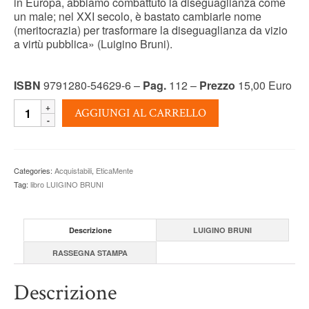
in Europa, abbiamo combattuto la diseguaglianza come
un male; nel XXI secolo, è bastato cambiarle nome
(meritocrazia) per trasformare la diseguaglianza da vizio
a virtù pubblica» (Luigino Bruni).
ISBN
9791280-54629-6 –
Pag.
112 –
Prezzo
15,00 Euro
LA
AGGIUNGI AL CARRELLO
CIVILTA'
DELLA
CICOGNA
-
Categories:
Acquistabili
,
EticaMente
Luigino
Tag:
libro LUIGINO BRUNI
Bruni
quantity
Descrizione
LUIGINO BRUNI
RASSEGNA STAMPA
Descrizione