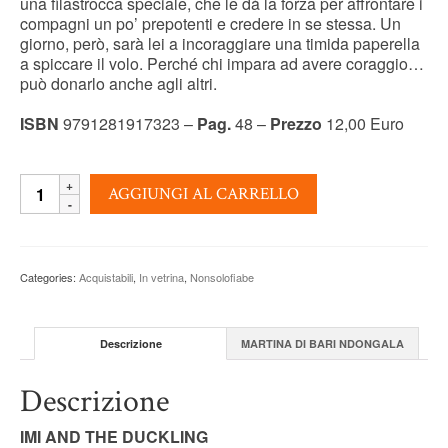
una filastrocca speciale, che le dà la forza per affrontare i
compagni un po’ prepotenti e credere in se stessa. Un
giorno, però, sarà lei a incoraggiare una timida paperella
a spiccare il volo. Perché chi impara ad avere coraggio…
può donarlo anche agli altri.
ISBN
9791281917323 –
Pag.
48 –
Prezzo
12,00 Euro
IMI
AGGIUNGI AL CARRELLO
E
LA
PAPERELLA
-
Categories:
Acquistabili
,
In vetrina
,
Nonsolofiabe
Martina
Di
Bari
Ndongala
Descrizione
MARTINA DI BARI NDONGALA
quantity
Descrizione
IMI AND THE DUCKLING