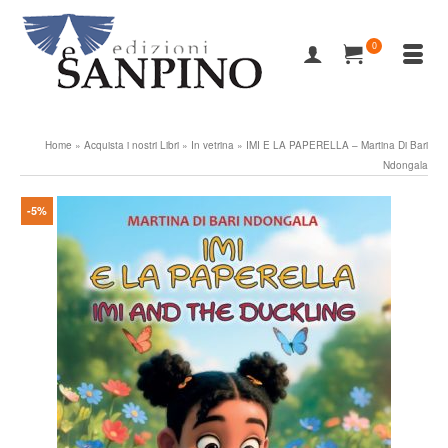
0
Home
»
Acquista i nostri Libri
»
In vetrina
»
IMI E LA PAPERELLA – Martina Di Bari
Ndongala
-5%