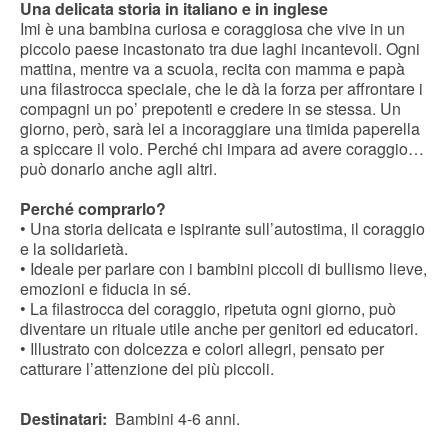
Una delicata storia in italiano e in inglese
Imi è una bambina curiosa e coraggiosa che vive in un
piccolo paese incastonato tra due laghi incantevoli. Ogni
mattina, mentre va a scuola, recita con mamma e papà
una filastrocca speciale, che le dà la forza per affrontare i
compagni un po’ prepotenti e credere in se stessa. Un
giorno, però, sarà lei a incoraggiare una timida paperella
a spiccare il volo. Perché chi impara ad avere coraggio…
può donarlo anche agli altri.
Perché comprarlo?
• Una storia delicata e ispirante sull’autostima, il coraggio
e la solidarietà.
• Ideale per parlare con i bambini piccoli di bullismo lieve,
emozioni e fiducia in sé.
• La filastrocca del coraggio, ripetuta ogni giorno, può
diventare un rituale utile anche per genitori ed educatori.
• Illustrato con dolcezza e colori allegri, pensato per
catturare l’attenzione dei più piccoli.
Destinatari:
Bambini 4-6 anni.