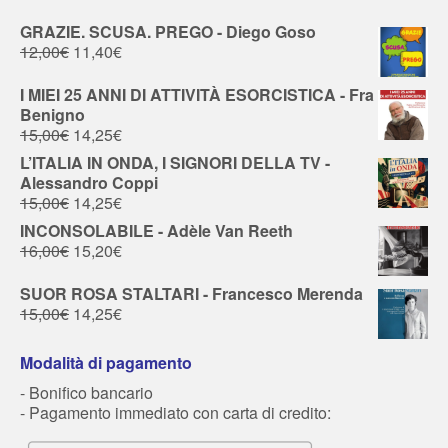
GRAZIE. SCUSA. PREGO - Diego Goso
12,00
€
11,40
€
I MIEI 25 ANNI DI ATTIVITÀ ESORCISTICA - Fra
Benigno
15,00
€
14,25
€
L’ITALIA IN ONDA, I SIGNORI DELLA TV -
Alessandro Coppi
15,00
€
14,25
€
INCONSOLABILE - Adèle Van Reeth
16,00
€
15,20
€
SUOR ROSA STALTARI - Francesco Merenda
15,00
€
14,25
€
Modalità di pagamento
- Bonifico bancario
- Pagamento immediato con carta di credito: