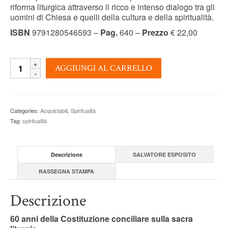
riforma liturgica attraverso il ricco e intenso dialogo tra gli
uomini di Chiesa e quelli della cultura e della spiritualità.
ISBN
9791280546593 –
Pag.
640 –
Prezzo
€ 22,00
LA
AGGIUNGI AL CARRELLO
RIFORMA
LITURGICA
A
NAPOLI
Categories:
Acquistabili
,
Spiritualità
-
Tag:
spiritualità
Salvatore
Esposito
quantity
Descrizione
SALVATORE ESPOSITO
RASSEGNA STAMPA
Descrizione
60 anni della Costituzione conciliare sulla sacra