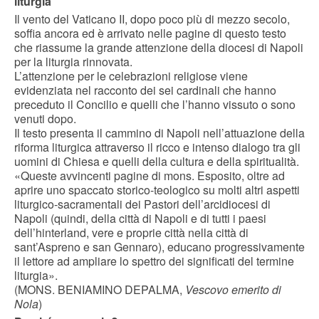
liturgia
Il vento del Vaticano II, dopo poco più di mezzo secolo,
soffia ancora ed è arrivato nelle pagine di questo testo
che riassume la grande attenzione della diocesi di Napoli
per la liturgia rinnovata.
L’attenzione per le celebrazioni religiose viene
evidenziata nel racconto dei sei cardinali che hanno
preceduto il Concilio e quelli che l’hanno vissuto o sono
venuti dopo.
Il testo presenta il cammino di Napoli nell’attuazione della
riforma liturgica attraverso il ricco e intenso dialogo tra gli
uomini di Chiesa e quelli della cultura e della spiritualità.
«Queste avvincenti pagine di mons. Esposito, oltre ad
aprire uno spaccato storico-teologico su molti altri aspetti
liturgico-sacramentali dei Pastori dell’arcidiocesi di
Napoli (quindi, della città di Napoli e di tutti i paesi
dell’hinterland, vere e proprie città nella città di
sant’Aspreno e san Gennaro), educano progressivamente
il lettore ad ampliare lo spettro dei significati del termine
liturgia».
(MONS. BENIAMINO DEPALMA,
Vescovo emerito di
Nola
)