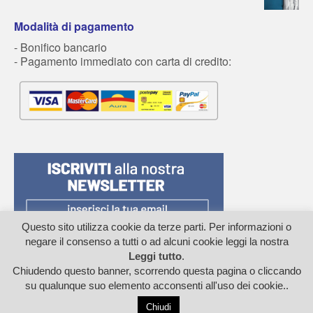
Modalità di pagamento
- Bonifico bancario
- Pagamento immediato con carta di credito:
Questo sito utilizza cookie da terze parti. Per informazioni o
negare il consenso a tutti o ad alcuni cookie leggi la nostra
Leggi tutto
.
Chiudendo questo banner, scorrendo questa pagina o cliccando
su qualunque suo elemento acconsenti all'uso dei cookie..
© 2026 Edizioni SANPINO - P.iva: 11962280019 - Cod.Fisc: FLRCST64A42C351E -
Privacy - Cookie Policy
- Web by adesign
Chiudi