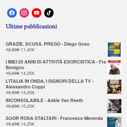
Ultime pubblicazioni
GRAZIE. SCUSA. PREGO - Diego Goso
12,00
€
11,40
€
I MIEI 25 ANNI DI ATTIVITÀ ESORCISTICA - Fra
Benigno
15,00
€
14,25
€
L’ITALIA IN ONDA, I SIGNORI DELLA TV -
Alessandro Coppi
15,00
€
14,25
€
INCONSOLABILE - Adèle Van Reeth
16,00
€
15,20
€
SUOR ROSA STALTARI - Francesco Merenda
15,00
€
14,25
€