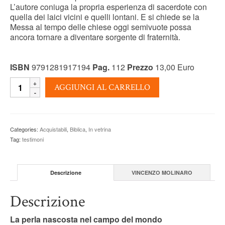
L’autore coniuga la propria esperienza di sacerdote con
quella dei laici vicini e quelli lontani. E si chiede se la
Messa al tempo delle chiese oggi semivuote possa
ancora tornare a diventare sorgente di fraternità.
ISBN
9791281917194
Pag.
112
Prezzo
13,00 Euro
EUCARISTIA
AGGIUNGI AL CARRELLO
-
Vincenzo
Molinaro
quantity
Categories:
Acquistabili
,
Biblica
,
In vetrina
Tag:
testimoni
Descrizione
VINCENZO MOLINARO
Descrizione
La perla nascosta nel campo del mondo