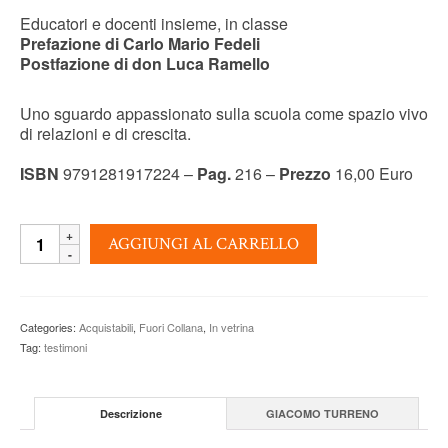
Educatori e docenti insieme, in classe
Prefazione di Carlo Mario Fedeli
Postfazione di don Luca Ramello
Uno sguardo appassionato sulla scuola come spazio vivo
di relazioni e di crescita.
ISBN
9791281917224 –
Pag.
216 –
Prezzo
16,00 Euro
FARE
AGGIUNGI AL CARRELLO
DELLA
SCUOLA
UNA
GRANDE
Categories:
Acquistabili
,
Fuori Collana
,
In vetrina
AVVENTURA
Tag:
testimoni
EDUCATIVA
-
Giacomo
Turreno
Descrizione
GIACOMO TURRENO
quantity