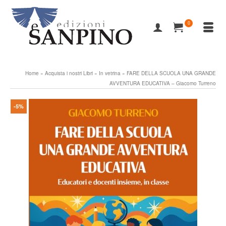
0
Home
»
Acquista i nostri Libri
»
In vetrina
»
FARE DELLA SCUOLA UNA GRANDE
AVVENTURA EDUCATIVA – Giacomo Turreno
-5%