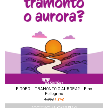
E DOPO… TRAMONTO O AURORA? – Pino
Pellegrino
4,50
€
4,27
€
AGGIUNGI AL CARRELLO