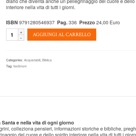
diario che diventa anche un pellegrinaggio del cuore e dello 
interiore nella vita di tutti i giorni.
ISBN
9791280546937
Pag.
336
Prezzo
24,00 Euro
FRAMMENTI
AGGIUNGI AL CARRELLO
DEL
SESTO
VANGELO
-
Categories:
Acquistabili
,
Biblica
Guerrino
Tag:
testimoni
Benin
quantity
 Santa e nella vita di ogni giorno
ini, colleziona pensieri, informazioni storiche e bibliche, pregh
ggio del cuore e dello spirito interiore nella vita di tutti i giorni