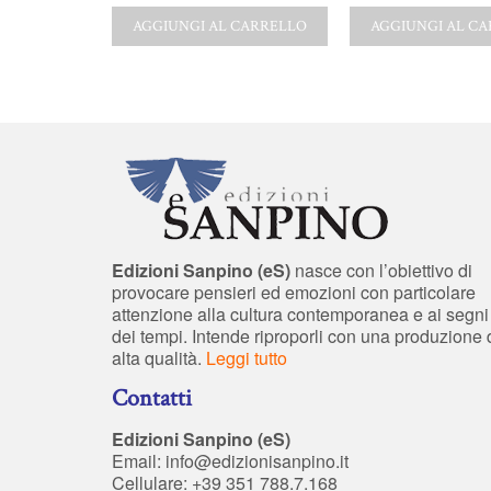
CARRELLO
AGGIUNGI AL CARRELLO
AGGIUNGI AL C
Edizioni Sanpino (eS)
nasce con l’obiettivo di
provocare pensieri ed emozioni con particolare
attenzione alla cultura contemporanea e ai segni
dei tempi. Intende riproporli con una produzione 
alta qualità.
Leggi tutto
Contatti
Edizioni Sanpino (eS)
Email:
info@edizionisanpino.it
Cellulare: +39 351 788.7.168