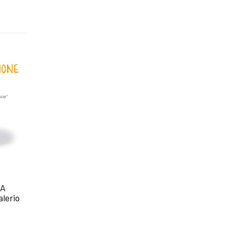
-5%
-5%
MA
QUESTO AZZURRO –
LA POVERA GEN
lerio
L’UOMO GIOIA –
ATTENDE ANCOR
Christian Bobin
Cesare Paradis
13,50
€
12,82
€
13,00
€
12,35
€