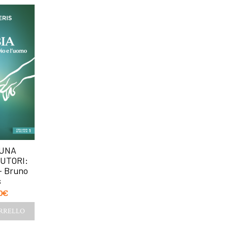
 UNA
AUTORI:
– Bruno
s
0
€
ARRELLO