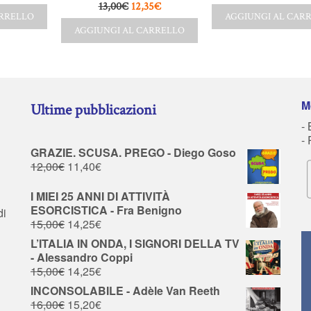
13,00
€
12,35
€
ARRELLO
AGGIUNGI AL CAR
AGGIUNGI AL CARRELLO
M
Ultime pubblicazioni
- 
-
GRAZIE. SCUSA. PREGO - Diego Goso
12,00
€
11,40
€
I MIEI 25 ANNI DI ATTIVITÀ
ESORCISTICA - Fra Benigno
di
15,00
€
14,25
€
L’ITALIA IN ONDA, I SIGNORI DELLA TV
- Alessandro Coppi
15,00
€
14,25
€
INCONSOLABILE - Adèle Van Reeth
16,00
€
15,20
€