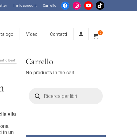
tter
Il mio account
Carrello
talogo
Video
Contatti
0
Carrello
rino Benin
No products in the cart.
n
Products
search
lla vita
iona
i in un