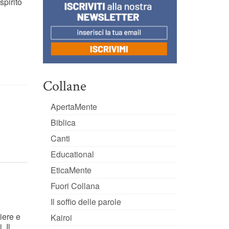
spirito
Collane
ApertaMente
Biblica
Canti
Educational
EticaMente
Fuori Collana
Il soffio delle parole
iere e
Kairoi
. Il