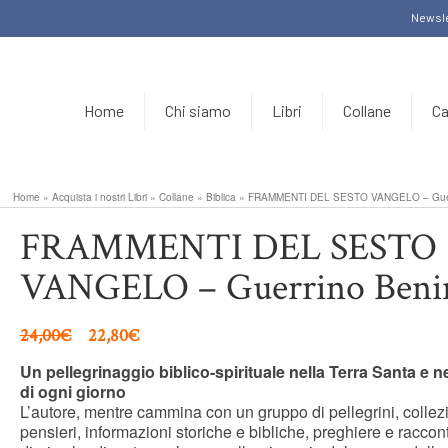
Newsle
Home
Chi siamo
Libri
Collane
Ca
Home
»
Acquista i nostri Libri
»
Collane
»
Biblica
»
FRAMMENTI DEL SESTO VANGELO – Guer
FRAMMENTI DEL SESTO
VANGELO – Guerrino Beni
24,00
€
22,80
€
Un pellegrinaggio biblico-spirituale nella Terra Santa e ne
di ogni giorno
L’autore, mentre cammina con un gruppo di pellegrini, collez
pensieri, informazioni storiche e bibliche, preghiere e raccont