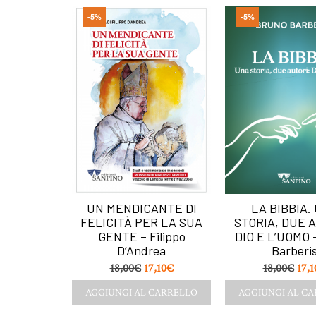
-5%
-5%
UN MENDICANTE DI
LA BIBBIA.
FELICITÀ PER LA SUA
STORIA, DUE 
GENTE – Filippo
DIO E L’UOMO 
D’Andrea
Barberi
18,00
€
17,10
€
18,00
€
17,1
AGGIUNGI AL CARRELLO
AGGIUNGI AL C