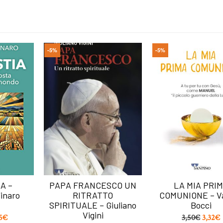
-5%
-5%
A –
PAPA FRANCESCO UN
LA MIA PRI
inaro
RITRATTO
COMUNIONE – Va
SPIRITUALE – Giuliano
Bocci
Vigini
5
€
3,50
€
3,32
€