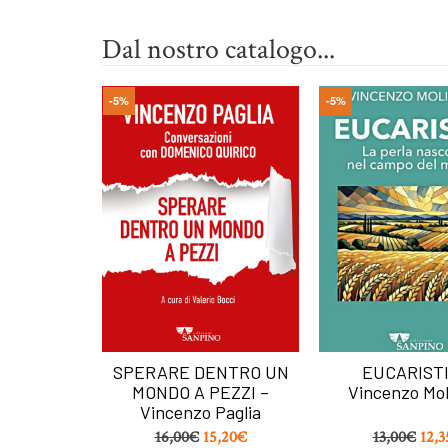
Dal nostro catalogo...
-5%
-5%
O ALLA
SPERARE DENTRO UN
EUCARISTI
– Piero
MONDO A PEZZI –
Vincenzo Mol
’
Vincenzo Paglia
,10
€
16,00
€
15,20
€
13,00
€
12,3