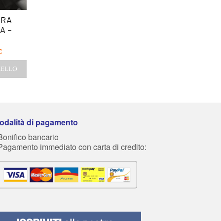
TRA
QUANDO DICO TI AMO
ACCENDI E ILLUM
A –
E VOGLIO VIVERLO
– Giuseppe Rut
PER SEMPRE –
Domenico Cravero
€
16,00
€
15,20
€
15,00
€
14,25
€
RELLO
AGGIUNGI AL CARRE
AGGIUNGI AL CARRELLO
odalità di pagamento
Bonifico bancario
 Pagamento immediato con carta di credito: