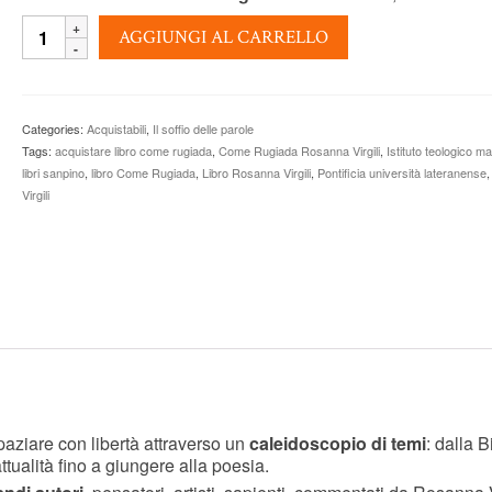
COME
AGGIUNGI AL CARRELLO
RUGIADA
-
Rosanna
Virgili
Categories:
Acquistabili
,
Il soffio delle parole
quantity
Tags:
acquistare libro come rugiada
,
Come Rugiada Rosanna Virgili
,
Istituto teologico m
libri sanpino
,
libro Come Rugiada
,
Libro Rosanna Virgili
,
Pontificia università lateranense
Virgili
paziare con libertà attraverso un
caleidoscopio di temi
: dalla B
’attualità fino a giungere alla poesia.