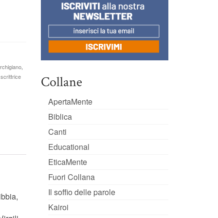
archigiano
,
,
scrittrice
Collane
ApertaMente
Biblica
Canti
Educational
EticaMente
Fuori Collana
Il soffio delle parole
ibbia,
Kairoi