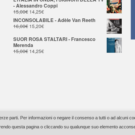
- Alessandro Coppi
15,00
€
14,25
€
INCONSOLABILE - Adèle Van Reeth
16,00
€
15,20
€
SUOR ROSA STALTARI - Francesco
Merenda
15,00
€
14,25
€
erze parti. Per informazioni o negare il consenso a tutti o ad alcuni co
42C351E -
Privacy - Cookie Policy
- Web by adesign
endo questa pagina o cliccando su qualunque suo elemento acconsenti