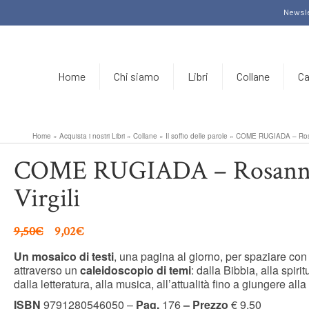
Newsle
Home
Chi siamo
Libri
Collane
Ca
Home
»
Acquista i nostri Libri
»
Collane
»
Il soffio delle parole
»
COME RUGIADA – Rosa
COME RUGIADA – Rosann
Virgili
9,50
€
9,02
€
Un mosaico di testi
, una pagina al giorno, per spaziare con 
attraverso un
caleidoscopio di temi
: dalla Bibbia, alla spiritu
dalla letteratura, alla musica, all’attualità fino a giungere alla
ISBN
9791280546050 –
Pag.
176
– Prezzo
€ 9,50