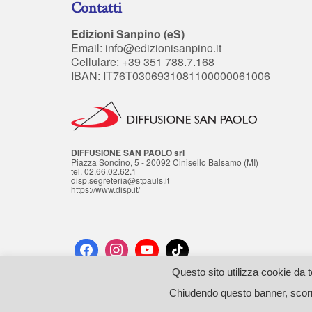
Contatti
Edizioni Sanpino (eS)
Email:
info@edizionisanpino.it
Cellulare: +39 351 788.7.168
IBAN: IT76T0306931081100000061006
DIFFUSIONE SAN PAOLO srl
Piazza Soncino, 5 - 20092 Cinisello Balsamo (MI)
tel. 02.66.02.62.1
disp.segreteria@stpauls.it
https://www.disp.it/
Questo sito utilizza cookie da t
© 2026 Edizioni SANPINO - P.iva: 11962280019 - Cod.Fisc: FLRCST64A
Chiudendo questo banner, scorr