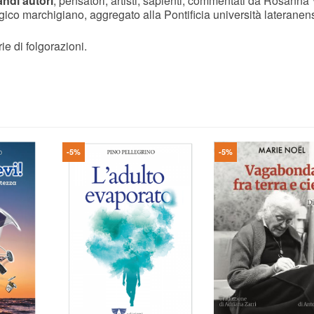
andi autori
, pensatori, artisti, sapienti, commentati da Rosanna V
logico marchigiano, aggregato alla Pontificia università lateranen
ie di folgorazioni.
-5%
-5%