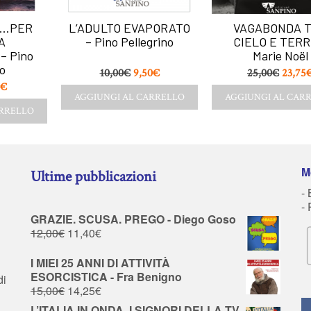
 …PER
L’ADULTO EVAPORATO
VAGABONDA 
A
– Pino Pellegrino
CIELO E TERR
– Pino
Marie Noël
o
10,00
€
9,50
€
25,00
€
23,75
€
AGGIUNGI AL CARRELLO
AGGIUNGI AL CAR
ARRELLO
M
Ultime pubblicazioni
- 
-
GRAZIE. SCUSA. PREGO - Diego Goso
12,00
€
11,40
€
I MIEI 25 ANNI DI ATTIVITÀ
ESORCISTICA - Fra Benigno
di
15,00
€
14,25
€
L’ITALIA IN ONDA, I SIGNORI DELLA TV