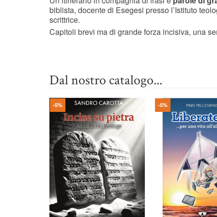
Un itinerario in compagnia di frasi e
parole di gr
biblista, docente di Esegesi presso l’Istituto teo
scrittrice.
Capitoli brevi ma di grande forza incisiva, una ser
Dal nostro catalogo...
-5%
-5%