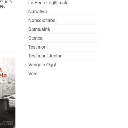
irgili,
La Fede Legittimata
se,
Narrativa
Nonsolofiabe
Spiritualità
Storica
Testimoni
Testimoni Junior
-5%
-5%
Vangelo Oggi
Versi