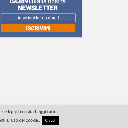
okie leggi la nostra
Leggi tutto
.
 all'uso dei cookie..
Chiudi