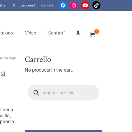
tter
Il mio account
Carrello
talogo
Video
Contatti
0
Carrello
nna Virgili
a
No products in the cart.
Products
search
libertà
alità,
 poesia.