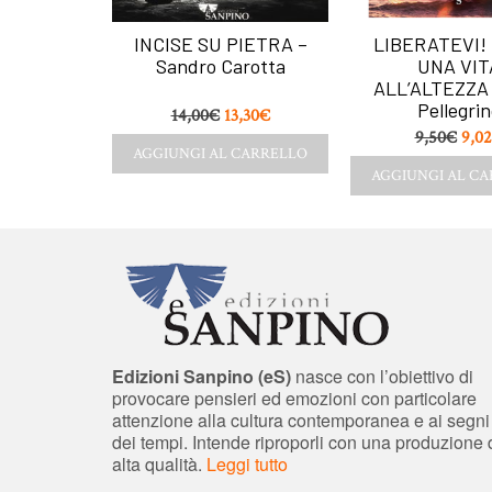
ARIA
INCISE SU PIETRA –
LIBERATEVI!
iuliano
Sandro Carotta
UNA VIT
i
ALL’ALTEZZA 
Pellegrin
,35
€
14,00
€
13,30
€
9,50
€
9,02
CARRELLO
AGGIUNGI AL CARRELLO
AGGIUNGI AL C
Edizioni Sanpino (eS)
nasce con l’obiettivo di
provocare pensieri ed emozioni con particolare
attenzione alla cultura contemporanea e ai segni
dei tempi. Intende riproporli con una produzione 
alta qualità.
Leggi tutto