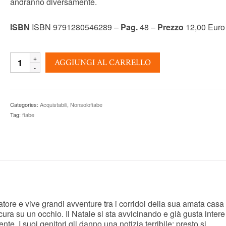
andranno diversamente.
ISBN
ISBN 9791280546289 –
Pag.
48 –
Prezzo
12,00 Euro
IL
AGGIUNGI AL CARRELLO
NATALE
DIMENTICATO
-
Susy
Categories:
Acquistabili
,
Nonsolofiabe
Federico
Tag:
fiabe
quantity
atore e vive grandi avventure tra i corridoi della sua amata casa 
a su un occhio. Il Natale si sta avvicinando e già gusta intere
e. I suoi genitori gli danno una notizia terribile: presto si