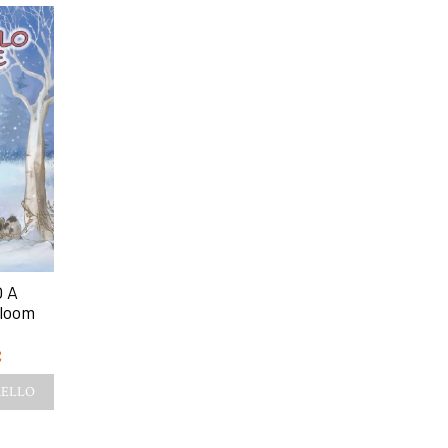
-5%
-5%
 A
IL MIO SUPER ANGELO
IMI E LA PAPERE
Bloom
– Francesca Mazza
– Martina Di Bar
Ndongala
€
12,00
€
11,40
€
12,00
€
11,40
€
RELLO
AGGIUNGI AL CARRELLO
AGGIUNGI AL CARRE