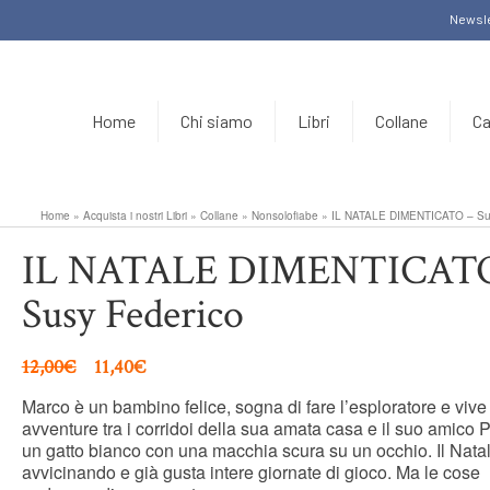
Newsle
Home
Chi siamo
Libri
Collane
Ca
Home
»
Acquista i nostri Libri
»
Collane
»
Nonsolofiabe
»
IL NATALE DIMENTICATO – Sus
IL NATALE DIMENTICAT
Susy Federico
12,00
€
11,40
€
Marco è un bambino felice, sogna di fare l’esploratore e vive
avventure tra i corridoi della sua amata casa e il suo amico 
un gatto bianco con una macchia scura su un occhio. Il Natal
avvicinando e già gusta intere giornate di gioco. Ma le cose