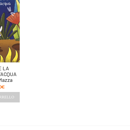
E LA
’ACQUA
Mazza
0
€
ARRELLO