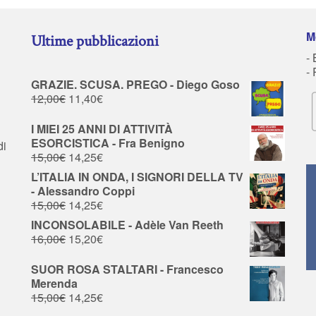
M
Ultime pubblicazioni
- 
-
GRAZIE. SCUSA. PREGO - Diego Goso
12,00
€
11,40
€
I MIEI 25 ANNI DI ATTIVITÀ
ESORCISTICA - Fra Benigno
di
15,00
€
14,25
€
L’ITALIA IN ONDA, I SIGNORI DELLA TV
- Alessandro Coppi
15,00
€
14,25
€
INCONSOLABILE - Adèle Van Reeth
16,00
€
15,20
€
SUOR ROSA STALTARI - Francesco
Merenda
15,00
€
14,25
€