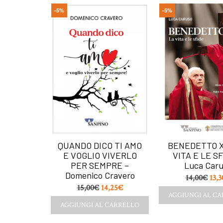
-5%
-5%
tty Pann
QUANDO DICO TI AMO
BENEDETTO X
E VOGLIO VIVERLO
VITA E LE SF
PER SEMPRE –
Luca Car
Domenico Cravero
,40
€
14,00
€
13,3
15,00
€
14,25
€
CARRELLO
AGGIUNGI AL C
AGGIUNGI AL CARRELLO