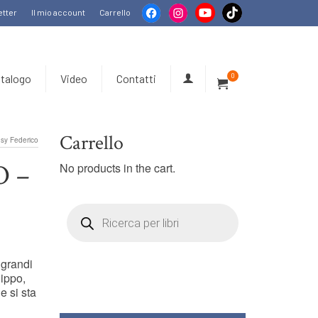
tter
Il mio account
Carrello
talogo
Video
Contatti
0
Carrello
y Federico
O –
No products in the cart.
Products
search
 grandi
Pippo,
e si sta