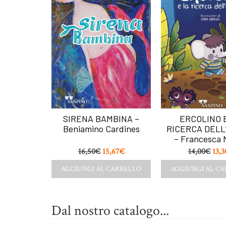
SIRENA BAMBINA –
ERCOLINO 
Beniamino Cardines
RICERCA DELL
– Francesca 
16,50
€
15,67
€
14,00
€
13,3
AGGIUNGI AL CARRELLO
AGGIUNGI AL C
Dal nostro catalogo...