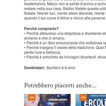
trasferiranno. Marco non si perde d’animo e scri
restare nella sua casa. Babbo Natale questa volta
Natale. Niente luci, niente alberi decorati, nient
quando il tuo cuore è felice e vicino alle person
Perché comprarlo?
• Perché attraverso una strepitosa e divertente s
amiamo e che ci amano.
• Perché è un libro emozionante che sottolinea la
• Perché insegna il valore della tradizione. Quel 
perde luce e bellezza.
• Perché è arricchito da immagini divertenti, di
Destinatari:
Bambini 6-9 anni
Potrebbero piacerti anche…
-5%
-5%