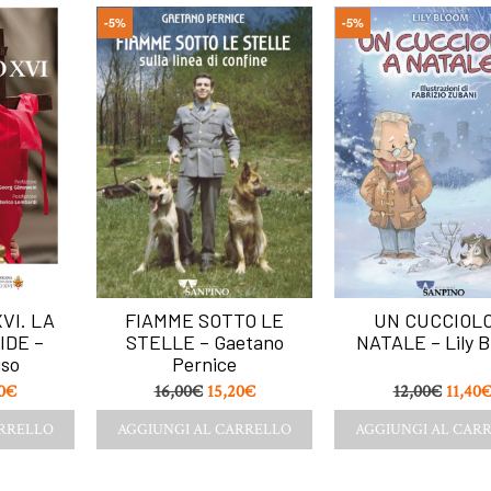
-5%
-5%
VI. LA
FIAMME SOTTO LE
UN CUCCIOLO
IDE –
STELLE – Gaetano
NATALE – Lily 
uso
Pernice
0
€
16,00
€
15,20
€
12,00
€
11,40
ARRELLO
AGGIUNGI AL CARRELLO
AGGIUNGI AL CAR