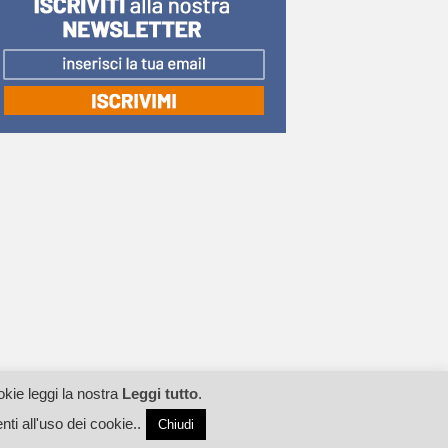
okie leggi la nostra
Leggi tutto
.
 all'uso dei cookie..
Chiudi