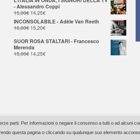
L’ITALIA IN ONDA, I SIGNORI DELLA TV
- Alessandro Coppi
15,00
€
14,25
€
INCONSOLABILE - Adèle Van Reeth
16,00
€
15,20
€
SUOR ROSA STALTARI - Francesco
Merenda
15,00
€
14,25
€
erze parti. Per informazioni o negare il consenso a tutti o ad alcuni co
42C351E -
Privacy - Cookie Policy
- Web by adesign
endo questa pagina o cliccando su qualunque suo elemento acconsenti