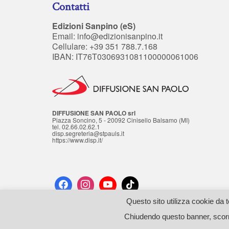
Contatti
Edizioni Sanpino (eS)
Email:
info@edizionisanpino.it
Cellulare: +39 351 788.7.168
IBAN: IT76T0306931081100000061006
DIFFUSIONE SAN PAOLO srl
Piazza Soncino, 5 - 20092 Cinisello Balsamo (MI)
tel. 02.66.02.62.1
disp.segreteria@stpauls.it
https://www.disp.it/
Questo sito utilizza cookie da t
© 2026 Edizioni SANPINO - P.iva: 11962280019 - Cod.Fisc: FLRCST64A
Chiudendo questo banner, scorr