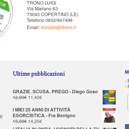
TRONO LUIGI
Via Mariano 63
73043 COPERTINO (LE)
Telefono 0832/947498
Email:
tronolib@libero.it
M
Ultime pubblicazioni
- 
-
GRAZIE. SCUSA. PREGO - Diego Goso
12,00
€
11,40
€
I MIEI 25 ANNI DI ATTIVITÀ
ESORCISTICA - Fra Benigno
di
15,00
€
14,25
€