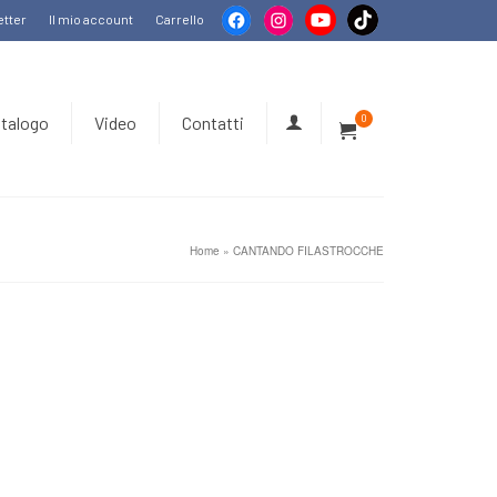
tter
Il mio account
Carrello
talogo
Video
Contatti
0
Home
»
CANTANDO FILASTROCCHE