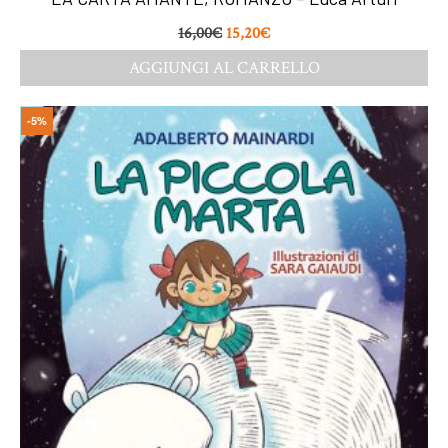
16,00
€
15,20
€
AGGIUNGI AL CARRELLO
-5%