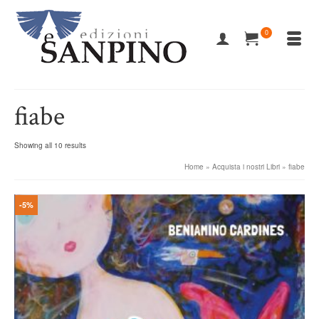
0
fiabe
Showing all 10 results
Home
»
Acquista i nostri Libri
»
fiabe
-5%