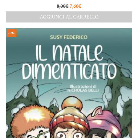
8,00
€
7,60
€
AGGIUNGI AL CARRELLO
-5%