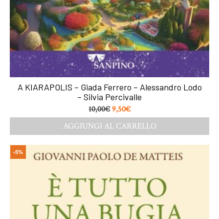
A KIARAPOLIS – Giada Ferrero – Alessandro Lodo
– Silvia Percivalle
10,00
€
9,50
€
AGGIUNGI AL CARRELLO
-5%