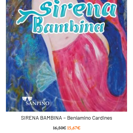
SIRENA BAMBINA – Beniamino Cardines
16,50
€
15,67
€