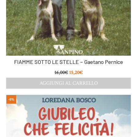
FIAMME SOTTO LE STELLE – Gaetano Pernice
16,00
€
15,20
€
AGGIUNGI AL CARRELLO
-5%