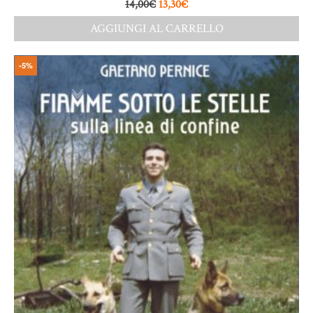
14,00
€
13,30
€
AGGIUNGI AL CARRELLO
-5%