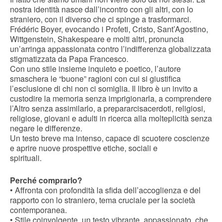
nostra identità nasce dall’incontro con gli altri, con lo
straniero, con il diverso che ci spinge a trasformarci.
Frédéric Boyer, evocando i Profeti, Cristo, Sant’Agostino,
Wittgenstein, Shakespeare e molti altri, pronuncia
un’arringa appassionata contro l’indifferenza globalizzata
stigmatizzata da Papa Francesco.
Con uno stile insieme inquieto e poetico, l’autore
smaschera le “buone” ragioni con cui si giustifica
l’esclusione di chi non ci somiglia. Il libro è un invito a
custodire la memoria senza imprigionarla, a comprendere
l’Altro senza assimilarlo, a prepararcisacerdoti, religiosi,
religiose, giovani e adulti in ricerca alla molteplicità senza
negare le differenze.
Un testo breve ma intenso, capace di scuotere coscienze
e aprire nuove prospettive etiche, sociali e
spirituali.
Perché comprarlo?
• Affronta con profondità la sfida dell’accoglienza e del
rapporto con lo straniero, tema cruciale per la società
contemporanea.
• Stile coinvolgente, un testo vibrante, appassionato, che