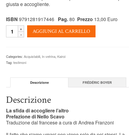
giusta e accogliente.
ISBN
9791281917446
Pag.
80
Prezzo
13,00 Euro
L’ANIMA
AGGIUNGI AL CARRELLO
MIGRANTE
-
Frédéric
Boyer
Categories:
Acquistabili
,
In vetrina
,
Kairoi
quantity
Tag:
testimoni
Descrizione
FRÉDÉRIC BOYER
Descrizione
La sfida di accogliere l’altro
Prefazione di Nello Scavo
Traduzione dal francese a cura di Andrea Franzoni
Il fatto che siamo umani non viene solo da noi stessi. La