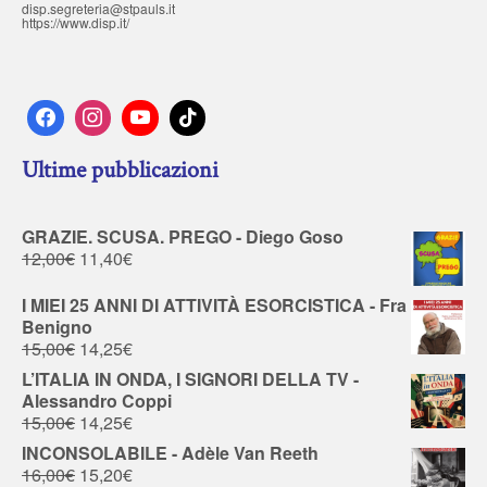
disp.segreteria@stpauls.it
https://www.disp.it/
Ultime pubblicazioni
GRAZIE. SCUSA. PREGO - Diego Goso
12,00
€
11,40
€
I MIEI 25 ANNI DI ATTIVITÀ ESORCISTICA - Fra
Benigno
15,00
€
14,25
€
L’ITALIA IN ONDA, I SIGNORI DELLA TV -
Alessandro Coppi
15,00
€
14,25
€
INCONSOLABILE - Adèle Van Reeth
16,00
€
15,20
€