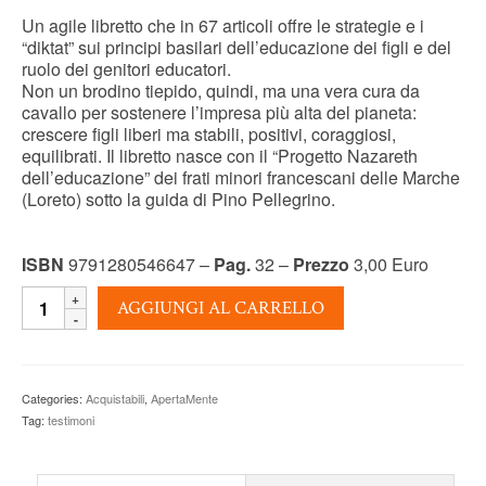
Un agile libretto che in 67 articoli offre le strategie e i
“diktat” sui principi basilari dell’educazione dei figli e del
ruolo dei genitori educatori.
Non un brodino tiepido, quindi, ma una vera cura da
cavallo per sostenere l’impresa più alta del pianeta:
crescere figli liberi ma stabili, positivi, coraggiosi,
equilibrati. Il libretto nasce con il “Progetto Nazareth
dell’educazione” dei frati minori francescani delle Marche
(Loreto) sotto la guida di Pino Pellegrino.
ISBN
9791280546647 –
Pag.
32 –
Prezzo
3,00 Euro
LA
AGGIUNGI AL CARRELLO
COSTITUZIONE
DEL
GENITORE
EDUCATORE
Categories:
Acquistabili
,
ApertaMente
-
Tag:
testimoni
Pino
Pellegrino
-