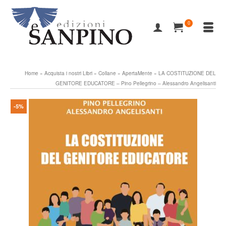
0
Home
»
Acquista i nostri Libri
»
Collane
»
ApertaMente
»
LA COSTITUZIONE DEL
GENITORE EDUCATORE – Pino Pellegrino – Alessandro Angelisanti
-5%