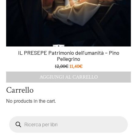
IL PRESEPE Patrimonio dell’umanità – Pino
Pellegrino
12,00
€
11,40
€
AGGIUNGI AL CARRELLO
Carrello
No products in the cart.
Products
search