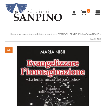
0
Home
»
Acquista i nostri Libri
»
In vetrina
»
EVANGELIZZARE L’IMMAGINAZIONE –
Maria Nisii
-5%