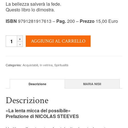
La bellezza salverà la fede.
Questo libro lo dimostra.
ISBN
9791281917613 –
Pag.
200 –
Prezzo
15,00 Euro
EVANGELIZZARE
AGGIUNGI AL CARRELLO
L’IMMAGINAZIONE
-
Maria
Nisii
Categories:
Acquistabili
,
In vetrina
,
Spiritualità
quantity
Descrizione
MARIA NISII
Descrizione
«La lenta micca del possibile»
Prefazione di NICOLAS STEEVES