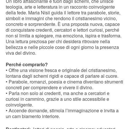
Un libro affascinante e fuori dagli schemi, che unisce
teologia, arte e letteratura in un racconto coinvolgente
della fede. Maria Nisii guida il lettore tra parabole, storie,
simboli e immagini che rendono il cristianesimo vicino,
concreto e sorprendente. È una proposta nuova, capace
di conquistare credenti, cercatori e lettori curiosi, perché
non si limita a spiegare, ma emoziona, ispira e trasforma.
Una lettura preziosa per chi desidera ritrovare nella
bellezza e nelle piccole cose di ogni giorno la presenza
viva del divino.
Perché comprarlo?
• Offre una visione fresca e originale del cristianesimo,
lontana dagli schemi rigidi e capace di parlare al cuore.
• Parabole, romanzi, poesia e cinema diventano strumenti
concreti per comprendere e vivere il divino.
• Parla non solo ai credenti, ma anche a cercatori e
curiosi in cammino, grazie a uno stile accessibile e
coinvolgente.
• Accende domande, stimola l’immaginazione e invita a
un cam biamento interiore.