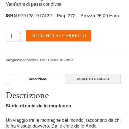
Vent’anni di passi condivisi.
ISBN
9791281917422 –
Pag.
272 –
Prezzo
25,00 Euro
LA
AGGIUNGI AL CARRELLO
COMPAGNIA
DELLA
CIMA
-
Categories:
Acquistabili
,
Fuori Collana
,
In vetrina
Roberto
Gardino
(a
cura)
Descrizione
ROBERTO GARDINO
quantity
Descrizione
Storie di amicizia in montagna
Un viaggio tra le montagne del mondo, raccontato da chi
le ha vissute davvero. Dalle cime delle Ande