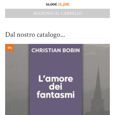
16,00
€
15,20
€
AGGIUNGI AL CARRELLO
Dal nostro catalogo...
-5%