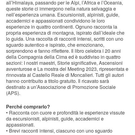
all’Himalaya, passando per le Alpi, l’Africa e l’Oceania,
queste storie ci immergono nella natura selvaggia e
nell’esperienza umana. Escursionisti, alpinisti, guide,
accademici e appassionati condividono le loro
esperienze in quattro continenti. Ognuno racconta la
propria esperienza di montagna, ispirato dall’ideale che
lo guida. Una raccolta di racconti intensi, scritti con uno
sguardo autentico e ispirato, che emozionano,
sorprendono e fanno riflettere. Il libro celebra i 20 anni
della Compagnia della Cima ed è suddiviso in quattro
sezioni: I nostri maestri, Storie significative, Ascensioni
avventurose e La mostra del Meeting 2023, ripresentata e
rinnovata al Castello Reale di Moncalieri. Tutti gli autori
hanno contribuito a titolo gratuito. Il ricavato sarà
destinato a un’Associazione di Promozione Sociale
(APS).
Perché comprarlo?
• Racconta con cuore e profondità le esperienze vissute
da escursionisti, alpinisti, guide, accademici e
appassionati.
• Brevi racconti intensi, ciascuno con uno sguardo